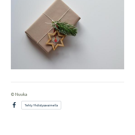
©
Nuuka
Tehty Yhdistysavaimella
Facebook