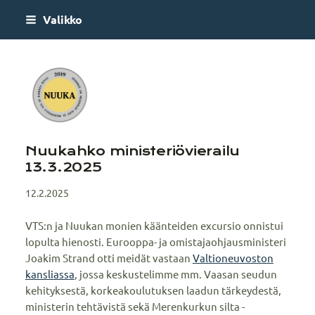
Siirry
Valikko
sivun
sisältöön
Nuuka
Nuukahko ministeriövierailu
13.3.2025
12.2.2025
VTS:n ja Nuukan monien käänteiden excursio onnistui
lopulta hienosti. Eurooppa- ja omistajaohjausministeri
Joakim Strand otti meidät vastaan
Valtioneuvoston
kansliassa
, jossa keskustelimme mm. Vaasan seudun
kehityksestä, korkeakoulutuksen laadun tärkeydestä,
ministerin tehtävistä sekä Merenkurkun silta -