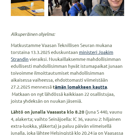
Alkuperäinen ohjelma:
Matkustamme Vaasan Teknillisen Seuran mukana
torstaina 13.3.2025 eduskuntaan
ministeri Joakim
Strandin
vieraiksi. Nuukaillaksemme mahdollisimman
edullisesti mahdollisimman hyvät istumapaikat junaan
toivoimme ilmoittautumiset mahdollisimman
aikaisessa vaiheessa, ehdottomasti viimeistään
27.2.2025 mennessä
t
ämän lomakkeen kautta
.
Matkaan on nyt lähdössä kaikkiaan 22 osallistujaa,
joista yhdeksän on nuukan jäseniä.
Lähtö on junalla Vaasasta klo 8.20
(juna S 440, vaunu
4, alakerta; vaihto Seinäjoella: IC 36, vaunu 2: hiljainen
extra-luokka, yläkerta) ja paluu päivän viimeisellä
junalla, joka lähtee Helsingistä klo 20.24 ja on Vaasassa