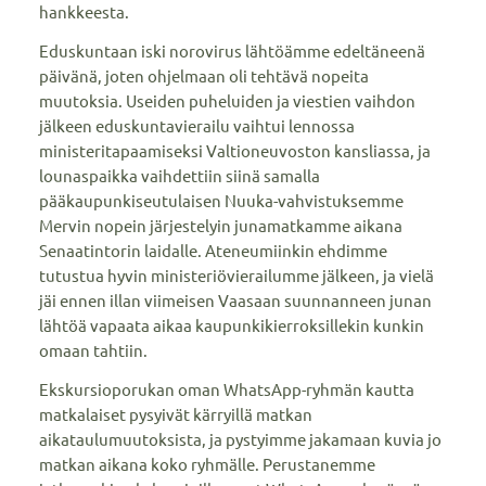
hankkeesta.
Eduskuntaan iski norovirus lähtöämme edeltäneenä
päivänä, joten ohjelmaan oli tehtävä nopeita
muutoksia. Useiden puheluiden ja viestien vaihdon
jälkeen eduskuntavierailu vaihtui lennossa
ministeritapaamiseksi Valtioneuvoston kansliassa, ja
lounaspaikka vaihdettiin siinä samalla
pääkaupunkiseutulaisen Nuuka-vahvistuksemme
Mervin nopein järjestelyin junamatkamme aikana
Senaatintorin laidalle. Ateneumiinkin ehdimme
tutustua hyvin ministeriövierailumme jälkeen, ja vielä
jäi ennen illan viimeisen Vaasaan suunnanneen junan
lähtöä vapaata aikaa kaupunkikierroksillekin kunkin
omaan tahtiin.
Ekskursioporukan oman WhatsApp-ryhmän kautta
matkalaiset pysyivät kärryillä matkan
aikataulumuutoksista, ja pystyimme jakamaan kuvia jo
matkan aikana koko ryhmälle. Perustanemme